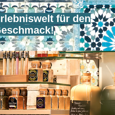
rlebniswelt für den
eschmack!