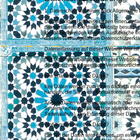
1. Datenschutz auf einen Blick Allgemeine
Die folgenden Hinweise geben einen einfa
passiert, wenn Sie diese Website besuche
identifiziert werden können. Ausführliche
diesem Text aufgeführten Datenschutzerklä
Datenerfassung auf dieser Website Wer ist 
Die Datenverarbeitung auf dieser Website 
dem Abschnitt „Hinweis zur Verantwortliche
Wie erfassen wir Ihre Daten?
Ihre Daten werden zum einen dadurch erhob
handeln, die Sie in ein Kontaktformular ei
Andere Daten werden automatisch oder nac
Systeme erfasst. Das sind vor allem techni
Seitenaufrufs). Die Erfassung dieser Daten 
Wofür nutzen wir Ihre Daten?
Ein Teil der Daten wird erhoben, um eine fe