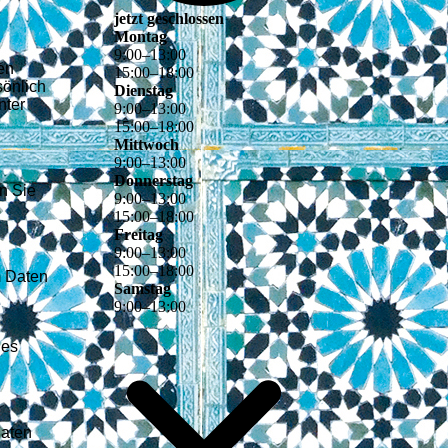
jetzt geschlossen
Montag
9
:
00
–
13
:
00
en
15
:
00
–
18
:
00
sönlich
Dienstag
nter
9
:
00
–
13
:
00
15
:
00
–
18
:
00
Mittwoch
9
:
00
–
13
:
00
Donnerstag
n Sie
9
:
00
–
13
:
00
15
:
00
–
18
:
00
Freitag
9
:
00
–
13
:
00
15
:
00
–
18
:
00
m Daten
Samstag
9
:
00
–
13
:
00
des
Daten