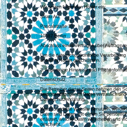
Wir setzen folgenden Hoster ein:
Strato AG
Pascalstraße 10
10587 Berlin
Abschluss eines Vertrages über Auftragsve
Um die datenschutzkonforme Verarbeitung zu
unserem Hoster geschlossen.
3. Allgemeine Hinweise und Pflichtinforma
Datenschutz
Die Betreiber dieser Seiten nehmen den Sch
personenbezogenen Daten vertraulich und 
Datenschutzerklärung.
Wenn Sie diese Website benutzen, werde
Daten sind Daten, mit denen Sie persönlich
erläutert, welche Daten wir erheben und wo
geschieht.