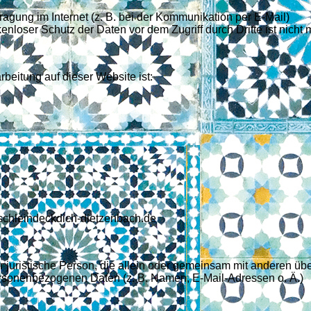
ragung im Internet (z. B. bei der Kommunikation per E-Mail)
enloser Schutz der Daten vor dem Zugriff durch Dritte ist nicht m
arbeitung auf dieser Website ist:
ischleindeckdich-dietzenbach.de
der juristische Person, die allein oder gemeinsam mit anderen übe
rsonenbezogenen Daten (z. B. Namen, E-Mail-Adressen o. Ä.)