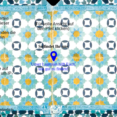
erten
ieser
(Für volle Ansicht auf
den Pfeil klicken)
änden die
ein
So findet Ihr uns
Unser La­ge­plan hilft Euch,
e auf
uns gut zu finden!
 um IP-
n
rderlich