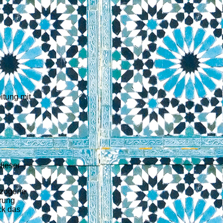
itung mit
dieser
ezogene
̈rung
ck das