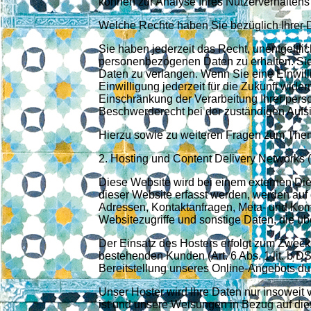
können zur Analyse Ihres Nutzerverhalten
Welche Rechte haben Sie bezüglich Ihrer 
Sie haben jederzeit das Recht, unentgeltli
personenbezogenen Daten zu erhalten. Sie
Daten zu verlangen. Wenn Sie eine Einwill
Einwilligung jederzeit für die Zukunft wi
Einschränkung der Verarbeitung Ihrer per
Beschwerderecht bei der zuständigen Aufs
Hierzu sowie zu weiteren Fragen zum Them
2. Hosting und Content Delivery Networks
Diese Website wird bei einem externen Die
dieser Website erfasst werden, werden auf 
Adressen, Kontaktanfragen, Meta- und Kom
Websitezugriffe und sonstige Daten, die ü
Der Einsatz des Hosters erfolgt zum Zwecke
bestehenden Kunden (Art. 6 Abs. 1 lit. b D
Bereitstellung unseres Online-Angebots durc
Unser Hoster wird Ihre Daten nur insoweit ve
ist und unsere Weisungen in Bezug auf die