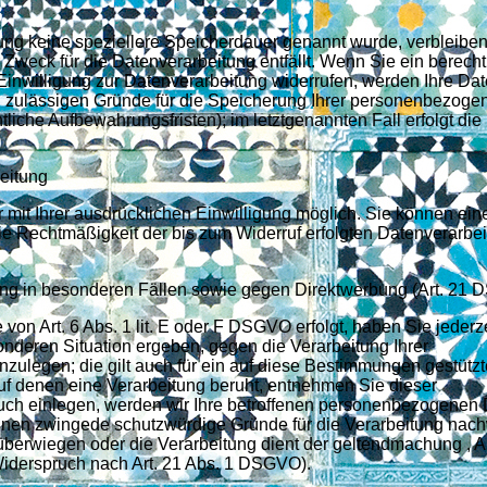
ung keine speziellere Speicherdauer genannt wurde, verbleiben
weck für die Datenverarbeitung entfällt. Wenn Sie ein berecht
inwilligung zur Datenverarbeitung widerrufen, werden Ihre Da
ch zulässigen Gründe für die Speicherung Ihrer personenbezoge
liche Aufbewahrungsfristen); im letztgenannten Fall erfolgt die
beitung
mit Ihrer ausdrücklichen Einwilligung möglich. Sie können eine
 Die Rechtmäßigkeit der bis zum Widerruf erfolgten Datenverarbe
ng in besonderen Fällen sowie gegen Direktwerbung (Art. 21
on Art. 6 Abs. 1 lit. E oder F DSGVO erfolgt, haben Sie jederz
onderen Situation ergeben, gegen die Verarbeitung Ihrer
ulegen; die gilt auch für ein auf diese Bestimmungen gestütz
auf denen eine Verarbeitung beruht, entnehmen Sie dieser
ch einlegen, werden wir Ihre betroffenen personenbezogenen
können zwingede schutzwürdige Gründe für die Verarbeitung nac
n überwiegen oder die Verarbeitung dient der geltendmachung ,
iderspruch nach Art. 21 Abs. 1 DSGVO).