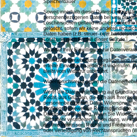
Speicherdauer
Soweit innerhalb dieser Datenschutzerklär
personenbezogenen Daten bei uns, bis der Z
Löschersuchen geltend machen oder eine E
gelöscht, sofern wir keine anderen rechtli
Daten haben (z.B. steuer- oder handelsrecht
Löschung nach Fortfall dieser Gründe.
Widerruf Ihrer Einwilligung zur Datenverar
Viele Datenverarbeitungsvorgänge sind nur 
erteilte Einwilligung jederzeit widerrufen.
bleibt vom Widerruf unberührt.
Widerspruchsrecht gegen die Datenerhebu
Wenn die Datenverarbeitung auf Grundlage v
Recht, aus Gründen, die sich aus Ihrer bes
personenbezogenen Daten Widerspruch einz
Profiling. Die jeweilige Rechtsgrundlage, 
Datenschutzerklärung. Wenn Sie Widerspru
nicht mehr verarbeiten, es sei denn, wir 
die Ihre Interessen, Rechte und Freiheite
oder Verteidigung von Rechtansprüchen (W