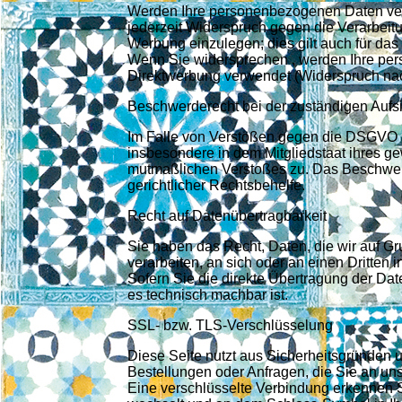
Werden Ihre personenbezogenen Daten vera
jederzeit Widerspruch gegen die Verarbei
Werbung einzulegen; dies gilt auch für das 
Wenn Sie widersprechen , werden Ihre pe
Direktwerbung verwendet (Widerspruch nac
Beschwerderecht bei der zuständigen Aufs
Im Falle von Verstößen gegen die DSGVO s
insbesondere in dem Mitgliedstaat ihres ge
mutmaßlichen Verstoßes zu. Das Beschwerd
gerichtlicher Rechtsbehelfe.
Recht auf Datenübertragbarkeit
Sie haben das Recht, Daten, die wir auf Gru
verarbeiten, an sich oder an einen Dritte
Sofern Sie die direkte Übertragung der Dat
es technisch machbar ist.
SSL- bzw. TLS-Verschlüsselung
Diese Seite nutzt aus Sicherheitsgründen 
Bestellungen oder Anfragen, die Sie an uns
Eine verschlüsselte Verbindung erkennen Si