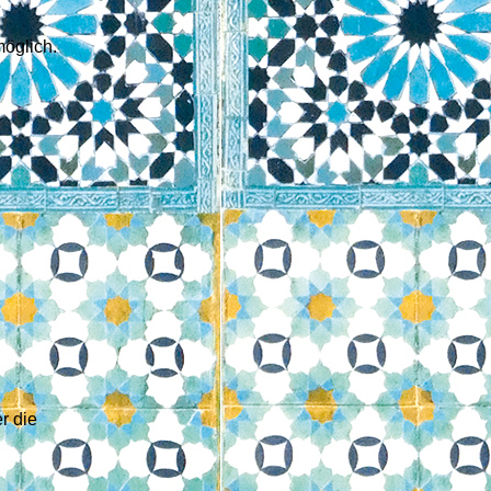
öglich.
r die