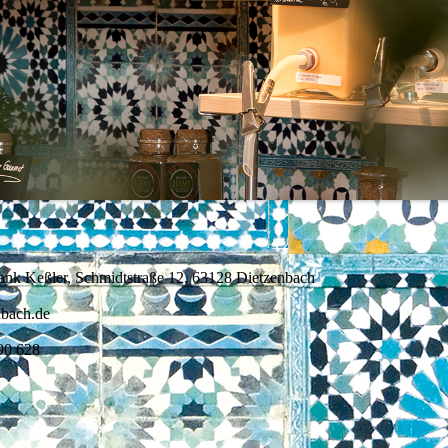
nk Keßler, Schmidtstraße 12, 63128 Dietzenbach
nbach.de
90 628