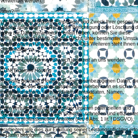
s verwendet werden.
Daten?
ch Auskunft über Herkunft, Empfänger und Zweck Ihrer gespeich
 haben außerdem ein Recht, die Berichtigung oder Löschung d
igung zur Datenverarbeitung erteilt haben, können Sie diese
derrufen. Außerdem haben Sie das Recht, unter bestimmten Umst
sonenbezogenen Daten zu verlangen. Des Weiteren steht Ihnen 
ichtsbehörde zu.
a Datenschutz können Sie sich jederzeit an uns wenden.
 (CDN) Externes Hosting
nstleister gehostet (Hoster). Die personenbezogenen Daten, di
den Servern des Hosters gespeichert. Hierbei kann es sich v. a.
munikationsdaten, Vertragsdaten, Kontaktdaten, Namen,
ber eine Website generiert werden, handeln.
 der Vertragserfüllung gegenüber unseren potenziellen und
SGVO) und im Interesse einer sicheren, schnellen und effiziente
h einen professionellen Anbieter (Art. 6 Abs. 1 lit. f DSGVO).
rarbeiten, wie dies zur Erfüllung seiner Leistungspflichten erfo
se Daten befolgen.