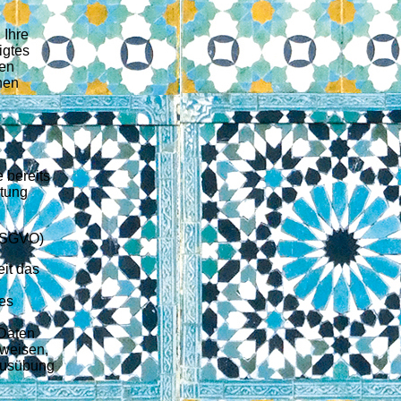
 Ihre
igtes
ten
nen
 bereits
itung
 DSGVO)
eit das
tes
 Daten
hweisen,
 Ausübung