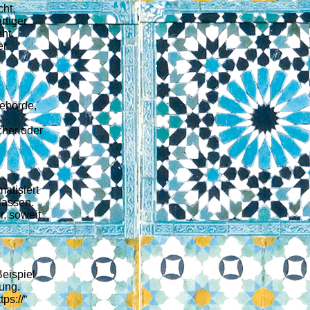
ht,
rtiger
ht.
er
ehörde,
cher oder
matisiert
lassen.
r, soweit
Beispiel
ung.
ps://“