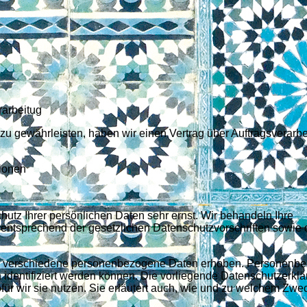
rarbeitug
 gewährleisten, haben wir einen Vertrag über Auftragsverarbe
tionen
utz Ihrer persönlichen Daten sehr ernst. Wir behandeln Ihre
entsprechend der gesetzlichen Datenschutzvorschriften sowie 
n verschiedene personenbezogene Daten erhoben. Personenb
 identifiziert werden können. Die vorliegende Datenschutzerkla
für wir sie nutzen. Sie erläutert auch, wie und zu welchem Zwe