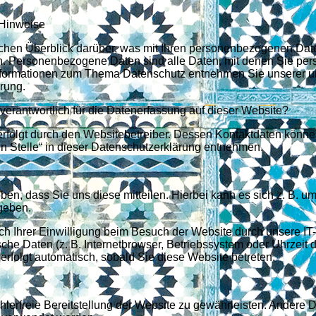
 Hinweise
chen Überblick darüber, was mit Ihren personenbezogenen Dat
n. Personenbezogene Daten sind alle Daten, mit denen Sie per
 Informationen zum Thema Datenschutz entnehmen Sie unserer u
rung.
verantwortlich für die Datenerfassung auf dieser Website?
erfolgt durch den Websitebetreiber. Dessen Kontaktdaten könne
n Stelle“ in dieser Datenschutzerklärung entnehmen.
en, dass Sie uns diese mitteilen. Hierbei kann es sich z. B. u
ngeben.
h Ihrer Einwilligung beim Besuch der Website durch unsere IT-
sche Daten (z. B. Internetbrowser, Betriebssystem oder Uhrzeit 
erfolgt automatisch, sobald Sie diese Website betreten.
hlerfreie Bereitstellung der Website zu gewährleisten. Andere 