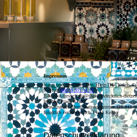
Impressum
Name und Anschrift: TISCHlein DECKdich, Fra
Telefon:
06074 301 34 33
E-Mail-Adresse: info@tischleindeckdich-dietze
Inhaber: Frank Keßler
Umsatzsteuer-Identifikationsnummer: DE 815 8
Inhaltlich verantwortlich: Frank Keßler
Datenschutzerklärung