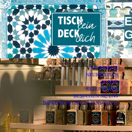
E
G
STARTSEITE
NEUIGKEITEN
GALERIE
REZEPTIDEEN
BESUCHEN SIE UNS
IMPRESSUM UND DATENSCHUTZ