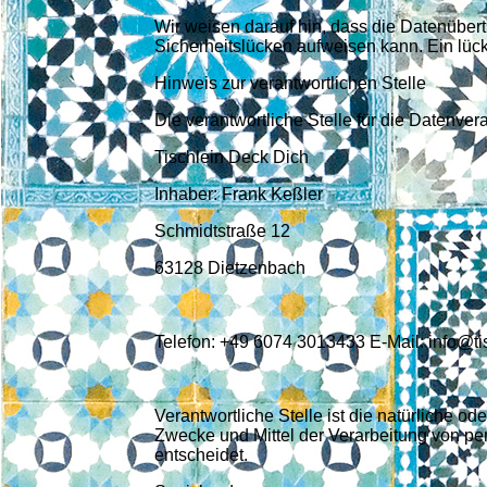
Wir weisen darauf hin, dass die Datenübert
Sicherheitslücken aufweisen kann. Ein lück
Hinweis zur verantwortlichen Stelle
Die verantwortliche Stelle für die Datenver
Tischlein Deck Dich
Inhaber: Frank Keßler
Schmidtstraße 12
63128 Dietzenbach
Telefon: +49 6074 3013433 E-Mail: info@t
Verantwortliche Stelle ist die natürliche o
Zwecke und Mittel der Verarbeitung von pe
entscheidet.