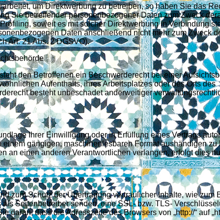
rbeitet, um Direktwerbung zu betreiben, so haben Sie das Rec
tung Sie betreffender personenbezogener Daten zum Zweck dera
Profiling, soweit es mit solcher Direktwerbung in Verbindung ste
rsonenbezogenen Daten anschließend nicht mehr zum Zweck d
h Art. 21 Abs. 2 DGSVO).
ichtsbehörde
teht den Betroffenen ein Beschwerderecht bei einer Aufsichtsb
wöhnlichen Aufenthalts, ihres Arbeitsplatzes oder des Orts des
erecht besteht unbeschadet anderweitiger verwaltungsrechtli
ndlage Ihrer Einwilligung oder in Erfüllung eines Vertrags auto
n in einem gängigen, maschinenlesbaren Format aushändigen zu 
en an einen anderen Verantwortlichen verlangen, erfolgt dies nu
und zum Schutz der Übertragung vertraulicher Inhalte, wie zum 
 als Seitenbetreiber senden, eine SSL- bzw. TLS- Verschlüssel
e daran, dass die Adresszeile des Browsers von „http://“ auf „htt